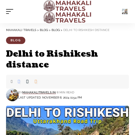
MAHAKALI TRAVELS
>
BLOG
>
BLOG
>
DELHI TO RISHIKESH DISTANCE
BLOG
Delhi to Rishikesh
distance
BY
MAHAKALITRAVELS.IN
8 MIN READ
LAST UPDATED: NOVEMBER 8, 2024 11:54 PM